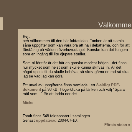
Välkomme
Hej,
och välkommen till den här faktasidan. Tanken är att samla
såna uppgifter som kan vara bra att ha i debatterna, och för att
förstå sig på världen överhuvudtaget. Kanske kan det fungera
som en ingång till lite djupare studier.
Som ni förstår är det här en ganska modest början - det finns
hur mycket som helst som skulle kunna skrivas in. Är det
något speciellt du skulle behöva, så skriv gärna en rad så ska
jag se vad jag kan göra.
Ett urval av uppgifterna finns samlade i ett
8-sidigt PDF-
dokument
på 98 kB. Högerklicka på länken och välj "Spara
mål som..." för att ladda ner det.
Micke
Totalt finns 548 faktaposter i samlingen.
Senast
uppdaterad
2004-07-10.
Första sidan »