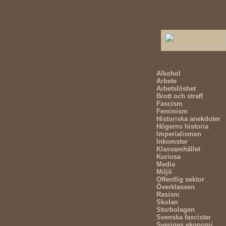
Alkohol
Arbete
Arbetslöshet
Brott och straff
Fascism
Feminism
Historiska anekdoter
Högerns historia
Imperialismen
Inkomster
Klassamhället
Kuriosa
Media
Miljö
Offentlig sektor
Överklassen
Rasism
Skolan
Storbolagen
Svenska fascister
Sveriges ekonomi