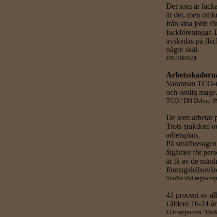
Det som är facka
är det, men omkr
från sina jobb fö
fackföreningar. 
avskedas på fläc
något skäl.
DN 000924
Arbetsskadorn
Varannan TCO-m
och orolig mage
TCO / DN Debatt 
De som arbetar p
Trots sjukdom och
arbetsplats.
På småföretagen
åtgärder för pers
är få av de mindr
företagshälsovår
Studie vid regions
41 procent av al
i åldern 16-24 år
LO-rapporten "Förä