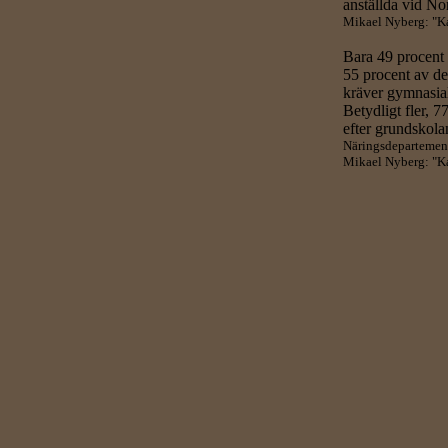
anställda vid No
Mikael Nyberg: "Kap
Bara 49 procent 
55 procent av de
kräver gymnasial
Betydligt fler, 7
efter grundskola
Näringsdepartement
Mikael Nyberg: "Kap