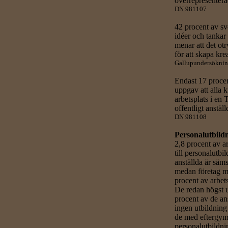
överrepresentera
DN 981107
42 procent av sv
idéer och tankar i
menar att det otr
för att skapa kre
Gallupundersöknin
Endast 17 procen
uppgav att alla k
arbetsplats i e
offentligt anstäl
DN 981108
Personalutbild
2,8 procent av a
till personalutb
anställda är säms
medan företag m
procent av arbets
De redan högst u
procent av de an
ingen utbildning
de med eftergymn
personalutbildni