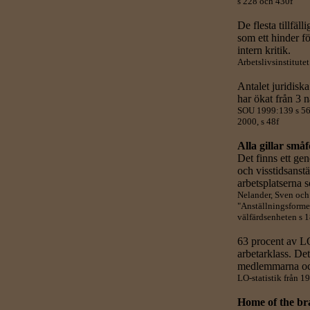
s 228 och 430f
De flesta tillfäll
som ett hinder f
intern kritik.
Arbetslivsinstitute
Antalet juridiska
har ökat från 3 
SOU 1999:139 s 56 
2000, s 48f
Alla gillar små
Det finns ett ge
och visstidsanstä
arbetsplatserna 
Nelander, Sven och
"Anställningsforme
välfärdsenheten s 
63 procent av 
arbetarklass. D
medlemmarna oc
LO-statistik från 1
Home of the br