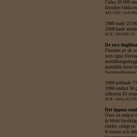
Cirka 10 000 ans
försöker bilda e
AFL-CIO / SvD 99
1989 hade 25 000
1998 hade antalet
SCB / DN 990719
De nya daglön
Flertalet av de 
som egna företaga
anställningstrygg
anställda inom b
Norrskensflamman
1990 jobbade 77 
1998 endast 56 
siffrorna 93 resp
SCB / Arena #3/19
Det öppna samh
Över en miljon f
år blivit försikti
chefer, enligt e
Kvinnor och åld