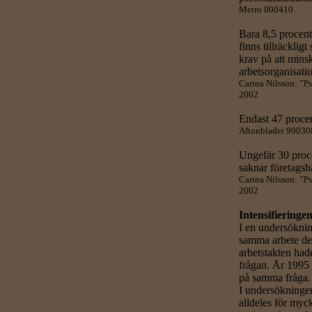
Metro 000410
Bara 8,5 procen
finns tillräckligt
krav på att minsk
arbetsorganisati
Carina Nilsson: ”Ps
2002
Endast 47 procen
Aftonbladet 99030
Ungefär 30 proc
saknar företagsh
Carina Nilsson: ”Ps
2002
Intensifieringe
I en undersökni
samma arbete de 
arbetstakten had
frågan. År 1995 
på samma fråga.
I undersökningen
alldeles för myck