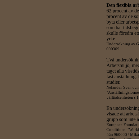
Den flexibla ar
62 procent av de
procent av de som
byta eller arbets
som har tidsbegrä
skulle föredra et
yrke.
Undersökning av Gu
000309
Två undersöknin
Arbetsmiljö, med
taget alla vissti
fast anställning
studier.
Nelander, Sven och
"Anställningsforme
välfärdsenheten s 
En undersökning
visade att arbet
grupp som inte är
European Foundatio
Conditions: "Worki
från 960606 / Mikae