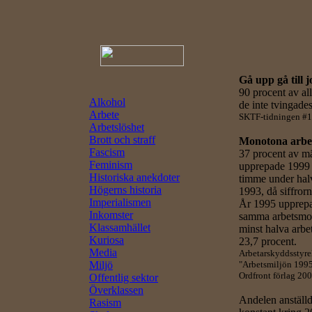
Gå upp gå till 
90 procent av al
Alkohol
de inte tvingade
Arbete
SKTF-tidningen #
Arbetslöshet
Brott och straff
Monotona arbe
Fascism
37 procent av m
Feminism
upprepade 1999
Historiska anekdoter
timme under halv
Högerns historia
1993, då siffror
Imperialismen
År 1995 upprepad
Inkomster
samma arbetsmom
Klassamhället
minst halva arbet
Kuriosa
23,7 procent.
Media
Arbetarskyddsstyre
Miljö
"Arbetsmiljön 1995
Ordfront förlag 200
Offentlig sektor
Överklassen
Andelen anställd
Rasism