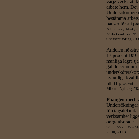
varje vecka att k
arbete hem. Det 
Undersökningen v
bestämma arbetst
pauser för att p
Arbetarskyddsstyre
"Arbetsmiljön 1995
Ordfront förlag 200
Andelen högstres
17 procent 1991
manliga lägre tj
gällde kvinnor i 
undersköterskor
kvinnliga kvalif
till 31 procent.
Mikael Nyberg: "Kap
Poängen med f
Undersökningar f
företagsdelar dä
verksamhet ligge
oorganiserade.
SOU 1999:139 s 56 
2000, s 113