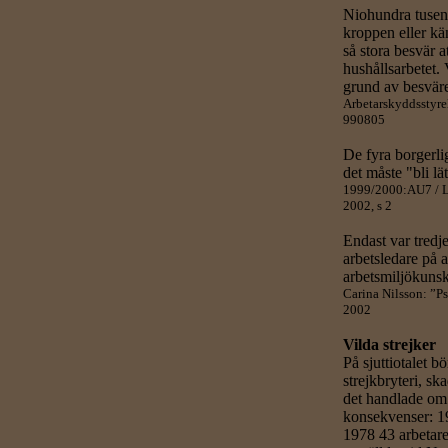
Niohundra tusen 
kroppen eller kän
så stora besvär at
hushållsarbetet. 
grund av besvär
Arbetarskyddsstyre
990805
De fyra borgerli
det måste "bli lät
1999/2000:AU7 / LO
2002, s 2
Endast var tred
arbetsledare på 
arbetsmiljökunsk
Carina Nilsson: ”Ps
2002
Vilda strejker
På sjuttiotalet 
strejkbryteri, s
det handlade om v
konsekvenser: 1
1978 43 arbetare