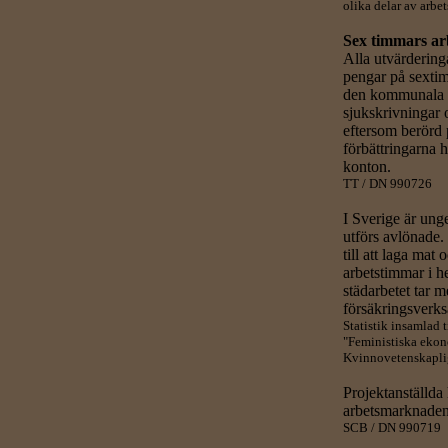
olika delar av arb
Sex timmars ar
Alla utvärderinga
pengar på sexti
den kommunala e
sjukskrivningar 
eftersom berörd 
förbättringarna h
konton.
TT / DN 990726
I Sverige är ung
utförs avlönade.
till att laga mat
arbetstimmar i h
städarbetet tar 
försäkringsverk
Statistik insamlad 
"Feministiska ekon
Kvinnovetenskaplig 
Projektanställda
arbetsmarknaden,
SCB / DN 990719