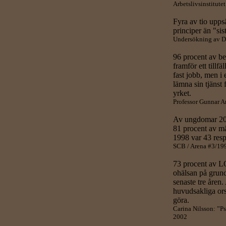
Arbetslivsinstitut
Fyra av tio upps
principer än "sist
Undersökning av D
96 procent av be
framför ett tillf
fast jobb, men i 
lämna sin tjänst f
yrket.
Professor Gunnar A
Av ungdomar 20-
81 procent av mä
1998 var 43 resp
SCB / Arena #3/19
73 procent av L
ohälsan på grund
senaste tre åren
huvudsakliga ors
göra.
Carina Nilsson: ”Ps
2002