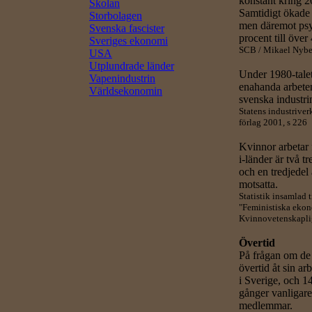
konstant kring 
Skolan
Samtidigt ökade 
Storbolagen
men däremot psy
Svenska fascister
procent till över
Sveriges ekonomi
SCB / Mikael Nyberg
USA
Utplundrade länder
Under 1980-tale
Vapenindustrin
enahanda arbeten
Världsekonomin
svenska industri
Statens industriver
förlag 2001, s 226
Kvinnor arbetar f
i-länder är två t
och en tredjedel
motsatta.
Statistik insamlad 
"Feministiska ekon
Kvinnovetenskaplig 
Övertid
På frågan om de 
övertid åt sin a
i Sverige, och 1
gånger vanligar
medlemmar.